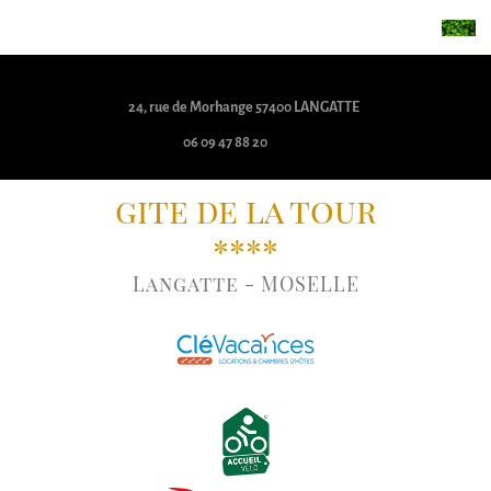
24, rue de Morhange 57400 LANGATTE
06 09 47 88 20
gite de la tour
****
Langatte - MOSELLE