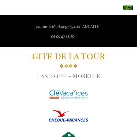
24, rue de Morhange 57400 LANGATTE
06 09 47 88 20
gite de la tour
****
Langatte - MOSELLE